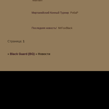
Warham
Миртанийский Конный Турнир
Po6aP
Последняя новость!
MrFoxBlack
Страница:
1
»
Black Guard {BG}
»
Новости