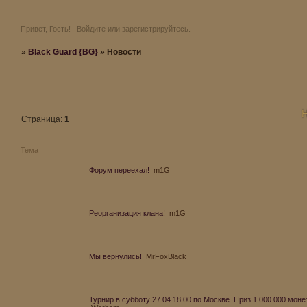
Привет, Гость!
Войдите
или
зарегистрируйтесь
.
»
Black Guard {BG}
»
Новости
Н
Страница:
1
Тема
Форум переехал!
m1G
Реорганизация клана!
m1G
Мы вернулись!
MrFoxBlack
Турнир в субботу 27.04 18.00 по Москве. Приз 1 000 000 монет